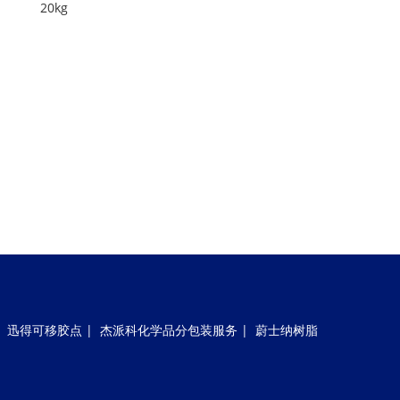
20kg
|
迅得可移胶点
|
杰派科化学品分包装服务
|
蔚士纳树脂