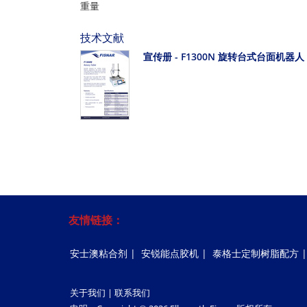
重量
技术文献
宣传册 - F1300N 旋转台式台面机器人
友情链接：
安士澳粘合剂
|
安锐能点胶机
|
泰格士定制树脂配方
关于我们
|
联系我们