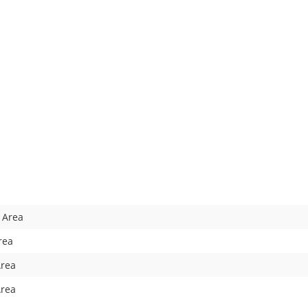
 Area
rea
Area
Area