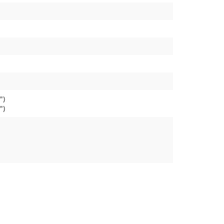
")
")