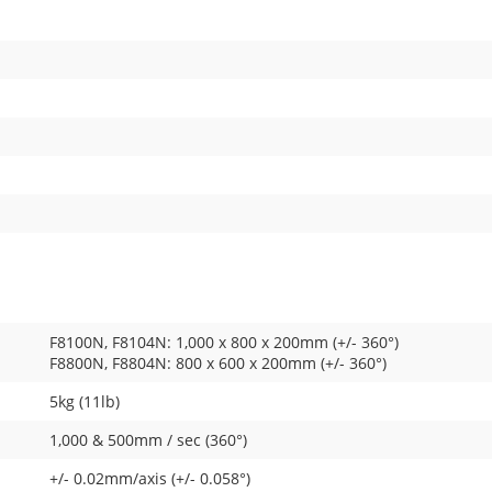
F8100N, F8104N: 1,000 x 800 x 200mm (+/- 360°)
F8800N, F8804N: 800 x 600 x 200mm (+/- 360°)
5kg (11lb)
1,000 & 500mm / sec (360°)
+/- 0.02mm/axis (+/- 0.058°)